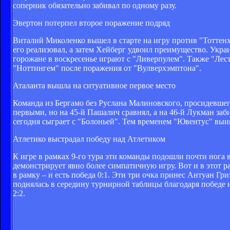
соперник обязательно забивал по одному разу.
Эвертон потерпел второе поражение подряд
Виталий Миколенко вышел в старте на игру против "Тоттенхэ
его реализовал, а затем Хейберг удвоил преимущество. Укр
горожане в воскресенье играют с "Ливерпулем". Также "Лест
"Ноттингем" после поражения от "Вулверхэмптона".
Аталанта вышла на ситуативное первое место
Команда из Бергамо без Руслана Малиновского, просидевшего
первыми, но на 45-й Пашалич сравнял, а на 46-й Лукман за
сегодня сыграет с "Болоньей". Тем временем "Ювентус" выи
Атлетико выстрадал победу над Атлетиком
К игре в рамках 9-го тура эти команды подошли почти нога 
демонстрирует явно более симпатичную игру. Вот и в этот ра
в рамку – и есть победа 0:1. Эти три очка принес Антуан Г
поднялась в середину турнирной таблицы благодаря победе на
2:2.