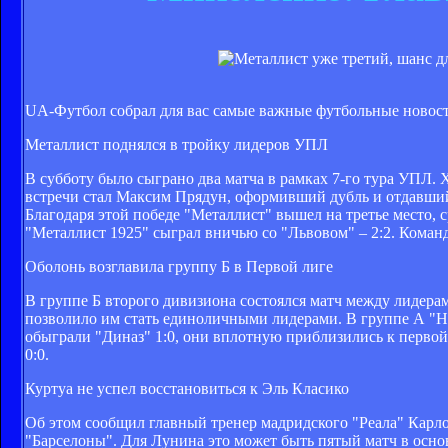
UA-Футбол собрал для вас самые важные футбольные новости
Металлист поднялся в тройку лидеров УПЛ
В субботу было сыграно два матча в рамках 7-го тура УПЛ. 
встречи стал Максим Прядун, оформивший дубль и отдавший
Благодаря этой победе "Металлист" вышел на третье место, 
"Металлист 1925" сыграл вничью со "Львовом" – 2:2. Команда
Оболонь возглавила группу Б в Первой лиге
В группе Б второго дивизиона состоялся матч между лидера
позволило им стать единоличными лидерами. В группе А "Ни
обыграли "Диназ" 1:0, они вплотную приблизились к перво
0:0.
Куртуа не успел восстановиться к Эль Класико
Об этом сообщил главный тренер мадридского "Реала" Карло 
"Барселоны". Для Лунина это может быть пятый матч в основ