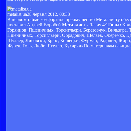
metalist.ua
28 червня 2012, 00:33
В первом тайме комфортное преимущество Металлисту обесп
поставил Андрей Воробей.
Металлист
- Легия 4:1
Голы:
Крис
Горяинов, Пшеничных, Торсигльери, Березовчук, Вильягра, Т
Пшеничных, Торсигльери, Обрадович, Шелаев, Оберемко, Эд
Шуллер, Лисовски, Брюс, Кошецки, Фурман, Радович, Жиро
Журек, Голь, Любо, Ягелло, КухарчикПо материалам официа