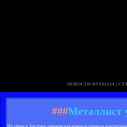
|
НОВОСТИ ФУТБОЛА
СТ
###
Металлист 
На сборе в Австрии харьковская команда провела контрольн