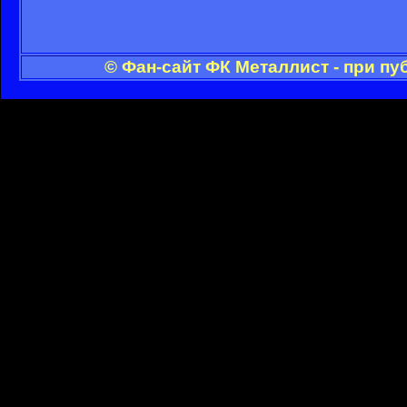
© Фан-сайт ФК Металлист - при п